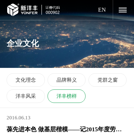
EN
企业文化
文化理念
品牌释义
党群之窗
洋丰风采
洋丰榜样
2016.06.13
葆先进本色 做基层楷模——记2015年度劳动模范、宜昌新洋丰磷铵厂三车间主任向志国