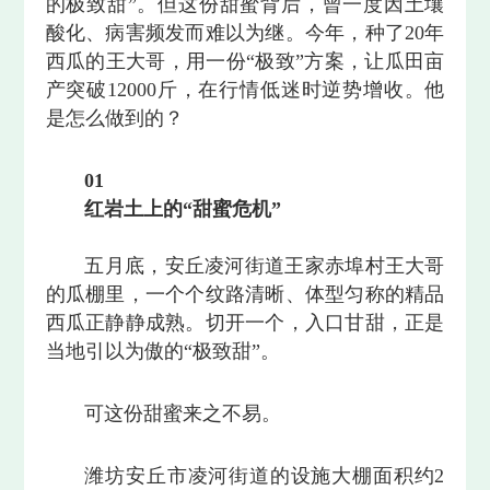
的极致甜”。但这份甜蜜背后，曾一度因土壤
酸化、病害频发而难以为继。今年，种了20年
西瓜的王大哥，用一份“极致”方案，让瓜田亩
产突破12000斤，在行情低迷时逆势增收。他
是怎么做到的？
0
1
红岩土上的“甜蜜危机”
五月底，安丘凌河街道王家赤埠村王大哥
的瓜棚里，一个个纹路清晰、体型匀称的精品
西瓜正静静成熟。切开一个，入口甘甜，正是
当地引以为傲的“极致甜”。
可这份甜蜜来之不易。
潍坊安丘市凌河街道的设施大棚面积约2