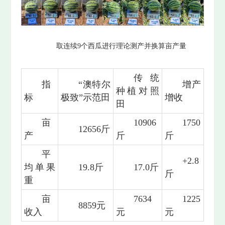
取连续9个西瓜进行理论测产并换算亩产量
传统
指
“澳特尔
增产
种植对照
标
极致”示范田
增收
田
亩
10906
1750
12656斤
产
斤
斤
平
+2.8
均单果
19.8斤
17.0斤
斤
重
亩
7634
1225
8859元
收入
元
元