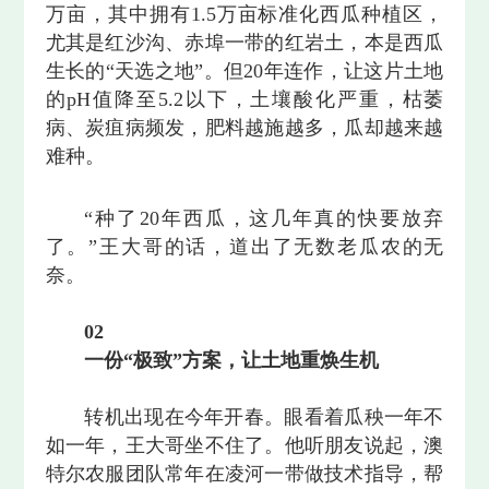
万亩，其中拥有1.5万亩标准化西瓜种植区，
尤其是红沙沟、赤埠一带的红岩土，本是西瓜
生长的“天选之地”。但20年连作，让这片土地
的pH值降至5.2以下，土壤酸化严重，枯萎
病、炭疽病频发，肥料越施越多，瓜却越来越
难种。
“种了20年西瓜，这几年真的快要放弃
了。”王大哥的话，道出了无数老瓜农的无
奈。
0
2
一份“极致”方案，让土地重焕生机
转机出现在今年开春。眼看着瓜秧一年不
如一年，王大哥坐不住了。他听朋友说起，澳
特尔农服团队常年在凌河一带做技术指导，帮