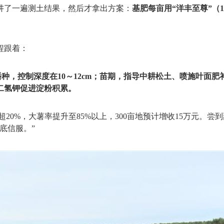
讲了一遍测土结果，然后才拿出方案：
基肥每亩用“洋丰至尊”（15
程跟着：
时播种，控制深度在10～12cm；苗期，指导中耕松土、喷施叶面
二氢钾促进淀粉积累。
20%，大薯率提升至85%以上，300亩地预计增收15万元。尝
底信服。”