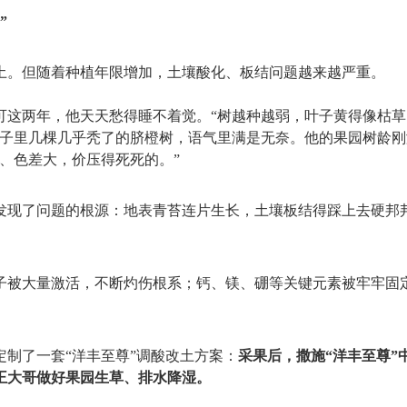
”
土。但随着种植年限增加，土壤酸化、板结问题越来越严重。
。可这两年，他天天愁得睡不着觉。“树越种越弱，叶子黄得像枯
子里几棵几乎秃了的脐橙树，语气里满是无奈。他的果园树龄刚
、色差大，价压得死死的。”
发现了问题的根源：地表青苔连片生长，土壤板结得踩上去硬邦
子被大量激活，不断灼伤根系；钙、镁、硼等关键元素被牢牢固
制了一套“洋丰至尊”调酸改土方案：
采果后，撒施“洋丰至尊”
王大哥做好果园生草、排水降湿。