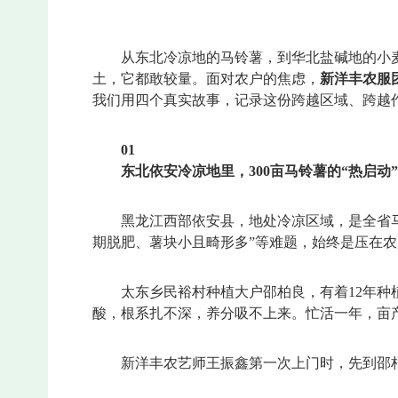
从东北冷凉地的马铃薯，到华北盐碱地的小
土，它都敢较量。面对农户的焦虑，
新洋丰农服
我们用四个真实故事，记录这份跨越区域、跨越
0
1
东北依安冷凉地里，300亩马铃薯的“热启动”
黑龙江西部依安县，地处冷凉区域，是全省
期脱肥、薯块小且畸形多”等难题，始终是压在
太东乡民裕村种植大户邵柏良，有着12年种
酸，根系扎不深，养分吸不上来。忙活一年，亩产
新洋丰农艺师王振鑫第一次上门时，先到邵柏