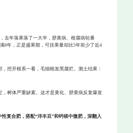
草，去年落果落了一大半，脐黄病、根腐病轮番
满8年，正是盛果期，可挂果量却比5年前少了近4
邦，挖开根系一看，毛细根发黑腐烂。测土结果：
定，树体严重缺素。这才是黄化、脐黄病反复爆发
中性复合肥，搭配“洋丰豆”和钙镁中微肥，深翻入