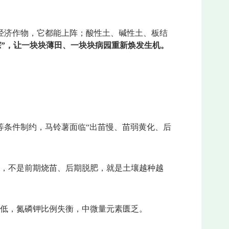
经济作物，它都能上阵；酸性土、碱性土、板结
踪”，让一块块薄田、一块块病园重新焕发生机。
等条件制约，马铃薯面临“出苗慢、苗弱黄化、后
肥料，不是前期烧苗、后期脱肥，就是土壤越种越
量低，氮磷钾比例失衡，中微量元素匮乏。