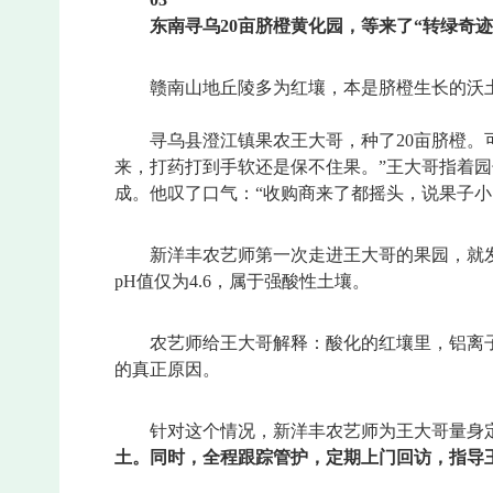
东南寻乌20亩脐橙黄化园，等来了“转绿奇迹
赣南山地丘陵多为红壤，本是脐橙生长的沃
寻乌县澄江镇果农王大哥，种了20亩脐橙
来，打药打到手软还是保不住果。”王大哥指着园
成。他叹了口气：“收购商来了都摇头，说果子小
新洋丰农艺师第一次走进王大哥的果园，就
pH值仅为4.6，属于强酸性土壤。
农艺师给王大哥解释：酸化的红壤里，铝离
的真正原因。
针对这个情况，新洋丰农艺师为王大哥量身定
土。同时，全程跟踪管护，定期上门回访，指导