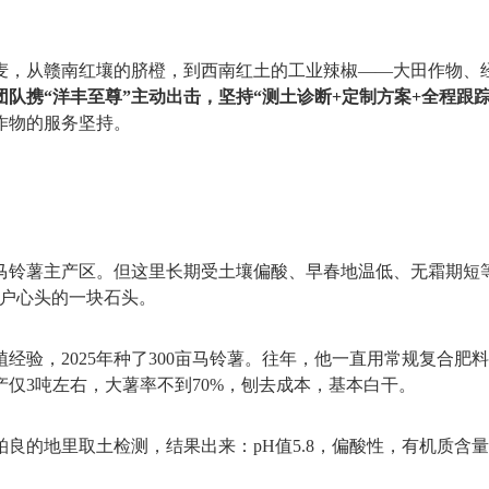
麦，从赣南红壤的脐橙，到西南红土的工业辣椒——大田作物、
团队携“洋丰至尊”主动出击，坚持“测土诊断+定制方案+全程跟
作物的服务坚持。
马铃薯主产区。但这里长期受土壤偏酸、早春地温低、无霜期短
农户心头的一块石头。
植经验，2025年种了300亩马铃薯。往年，他一直用常规复合
仅3吨左右，大薯率不到70%，刨去成本，基本白干。
良的地里取土检测，结果出来：pH值5.8，偏酸性，有机质含