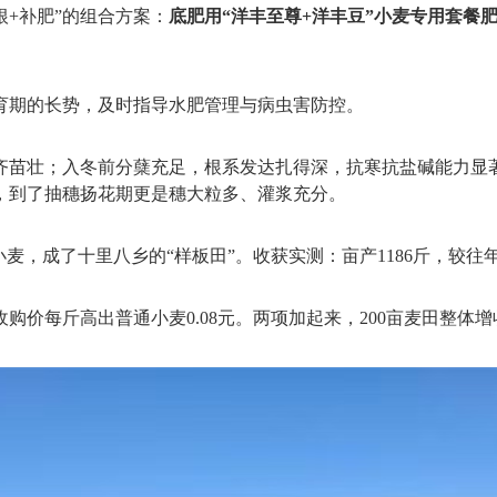
根+补肥”的组合方案：
底肥用“洋丰至尊+洋丰豆”小麦专用套餐
育期的长势，及时指导水肥管理与病虫害防控。
齐苗壮；入冬前分蘖充足，根系发达扎得深，抗寒抗盐碱能力显
，到了抽穗扬花期更是穗大粒多、灌浆充分。
麦，成了十里八乡的“样板田”。收获实测：亩产1186斤，较往年
价每斤高出普通小麦0.08元。两项加起来，200亩麦田整体增