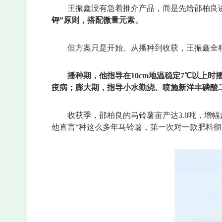
王振鑫没有急着推介产品，而是先给邵柏良
钾”原则，搭配微量元素。
但方案只是开始。从播种到收获，王振鑫全
播种期，他指导在10cm地温稳定7℃以上
疫病；膨大期，指导小水勤浇、喷施新洋丰磷酸
收获季，邵柏良的马铃薯亩产达3.8吨，增幅超
他直言“种这么多年马铃薯，第一次对一款肥料彻