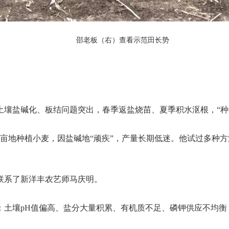
邵老板（右）查看示范田长势
土壤盐碱化、板结问题突出，春季返盐烧苗、夏季积水沤根，“种
0亩地种植小麦，因盐碱地“顽疾”，产量长期低迷。他试过多种
，联系了新洋丰农艺师马庆明。
：土壤pH值偏高、盐分大量积累、有机质不足、磷钾供应不均衡