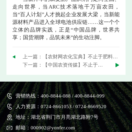
走向世界，当ARC技术落地千万亩农田，
当“百人计划”人才挑起企业发展大梁，当新能
源材料产品进入全球电池供应链……这一个个
立体的品牌实践，正是“中国品牌，世界共
享；国货潮牌，品筑未来”的生动注脚。
上一篇：【农财网农化宝典】不止于肥料：新洋丰品牌生态体系中的协同进化论
下一篇：【中国农资传媒】不止于肥料：新洋丰品牌生态体系中的协同进化论
营销热线：400-8844-088 / 400-8844-099
人力资源：0724-8661053 / 0724-8669520
地址：湖北省荆门市月亮湖北路附7号
邮箱：000902@yonfer.com