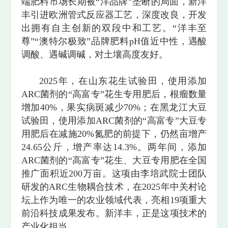
端肥料市场长期被“洋品牌”垄断的局面，新洋
丰引进欧洲管式反应器工艺，深度改良，开发
出拥有自主创新的双段中和工艺。“洋丰至
尊”“澳特尔极致”品牌肥料pH值近中性，遇酸
调酸、遇碱调碱，对土壤高度友好。
2025年，在山东花生试验田，使用添加
ARC菌剂的“高富专”花生专用肥后，根瘤数量
增加40%，果实病斑减少70%；在黑龙江大豆
试验田，使用添加ARC菌剂的“高富专”大豆专
用肥后在减施20%氮肥的前提下，仍然亩增产
24.65公斤，增产率达14.3%。两年间，添加
ARC菌剂的“高富专”花生、大豆专用肥在全国
推广面积近200万亩。这项由李培武院士团队
研发的ARC生物耦合技术，在2025年中关村论
坛上作为唯一的农业领域代表，亮相19项重大
前沿科技成果发布。新洋丰，正是这项技术的
产业化担当。