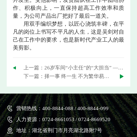
作、积极向上，一直保持超高工作效率和质
量，为公司产品出厂把好了最后一道关。
用双手编织梦想，以匠心浇筑丰碑，在平
凡的岗位上书写不平凡的人生，这是吴剑对自
己在工作中的要求，也是新时代产业工人的最
美剪影。
上一篇：26岁车间“小主任”的“大担当” ——记2024年度集团劳动模范、新洋丰中磷硝酸厂团支部书记兼硫磺制酸车间副主任王琪匀
下一篇：择一事 终一生 不为繁华易匠心 ——记2024年度集团劳动模范、洋丰地产公司营销员杜欢欢
营销热线：400-8844-088 / 400-8844-099
人力资源：0724-8661053 / 0724-8669520
地址：湖北省荆门市月亮湖北路附7号