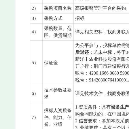
2）
采购项目名称
高级报警管理平台的采购
3）
采购方式
招标
采购数量、范
4）
详见相关资料，找商务联
围、供货周期
为公平参与，投标单位需缴
后退还
；若未中标，将于
新洋丰农业科技股份有限
5）
保证金
开户行：荆门市建设银行
账号：4200 1666 0080 5900
税号：91420800764100001
技术参数及要
6）
详见技术文件，找商务联
求
1.资质条件：具有
设备生
投标人资质条
购合同能力的，在中国境
7）
件、能力、信
2.信誉要求：参加本次
誉、业绩
3. 业绩要求：具有三个