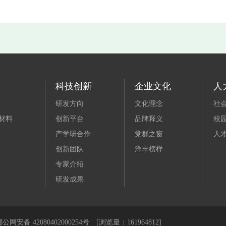
科技创新
企业文化
人
研发方向
文化理念
社
材料
创新平台
品牌释义
校
产学研合作
党群之窗
人
创新团队
洋丰榜样
专家介绍
研发成果
网安备 42080402000254号 [浏览量：161964812]