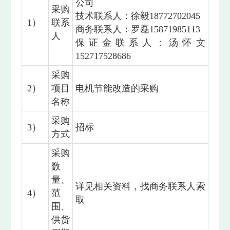
公司
采购
技术联系人：徐毅18772702045
1）
联系
商务联系人：罗磊15871985113
人
保证金联系人：汤怀文
152717528686
采购
2）
项目
电机节能改造的采购
名称
采购
3）
招标
方式
采购
数
量、
详见相关资料，找商务联系人索
4）
范
取
围、
供货