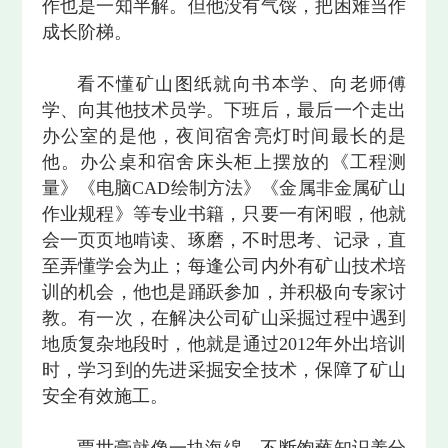
作也是一知半解。但他没有气馁，把困难当作
成长阶梯。
看不懂矿山图纸就向书本学、向老师傅
学、向其他技术员学。下班后，最后一个走出
办公室的是他，夜间宿舍亮灯时间最长的是
他。办公桌和宿舍床头柜上摆放的《工程测
量》《电脑CAD绘制方法》《金属非金属矿山
作业规程》等专业书籍，只要一有闲暇，他就
会一页页地啃读、琢磨，不时思考、记录，直
至弄懂学会为止；每逢公司内外有矿山技术培
训的机会，他也是踊跃参加，并积极向专家讨
教。有一次，在解决公司矿山采掘过程中遇到
地质复杂地段时，他就是通过2012年外出培训
时，学习到的先进采掘安全技术，保障了矿山
安全有效施工。
贾世豪就像一块海绵，不断饱蘸知识养分