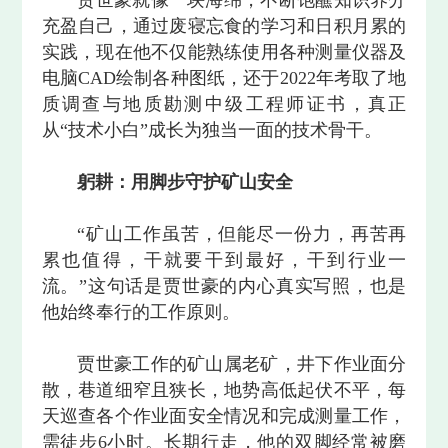
充盈自己，通过废寝忘食的学习和日积月累的
实践，现在他不仅能熟练使用各种测量仪器及
电脑CAD绘制各种图纸，还于2022年考取了地
质调查与地质勘测中级工程师证书，真正
从“技术小白”成长为独当一面的技术骨干。
躬耕：用脚步守护矿山安全
“矿山工作虽苦，但能尽一份力，再苦再
累也值得，干就要干到最好，干到行业一
流。”这句话是贾世豪的内心真实写照，也是
他始终奉行的工作原则。
贾世豪工作的矿山属老矿，井下作业面分
散，巷道细窄且狭长，地势高低起伏不平，每
天巡查各个作业面安全情况和完成测量工作，
需徒步6小时。长期行走，他的双脚经常被磨